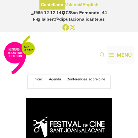
Saltar
Castellano
Valencià
English
al
965 12 12 14
C/San Fernando, 44
contenido
gilalbert@diputacionalicante.es
MENÚ
Inicio
Agenda
Conferencias sobre cine
3