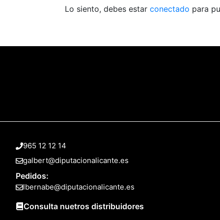
Lo siento, debes estar
conectado
para pu
965 12 12 14
galbert@diputacionalicante.es
Pedidos:
lbernabe@diputacionalicante.es
Consulta nuetros distribuidores