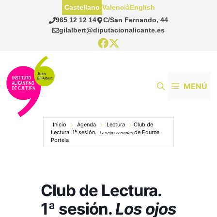
Saltar
Castellano
Valencià
English
al
965 12 12 14
C/San Fernando, 44
contenido
gilalbert@diputacionalicante.es
MENÚ
Inicio
Agenda
Lectura
Club de
Lectura. 1ª sesión.
de Edurne
Los ojos cerrados
Portela
Club de Lectura.
1ª sesión.
Los ojos