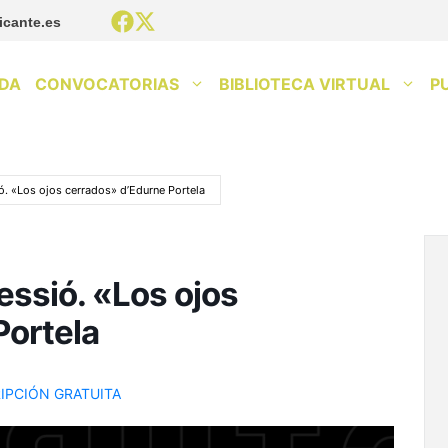
icante.es
DA
CONVOCATORIAS
BIBLIOTECA VIRTUAL
P
ió. «Los ojos cerrados» d’Edurne Portela
essió. «Los ojos
Portela
IPCIÓN GRATUITA