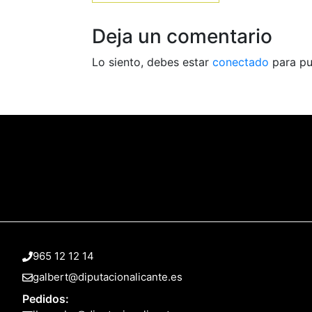
Deja un comentario
Lo siento, debes estar
conectado
para pu
965 12 12 14
galbert@diputacionalicante.es
Pedidos: