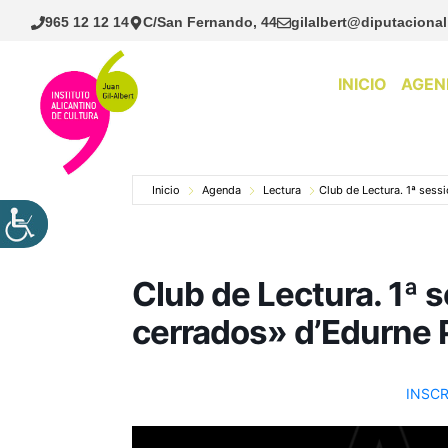
Saltar
965 12 12 14
C/San Fernando, 44
gilalbert@diputacional
al
contenido
INICIO
AGEN
Inicio
Agenda
Lectura
Club de Lectura. 1ª sess
Club de Lectura. 1ª s
cerrados» d’Edurne 
INSCR