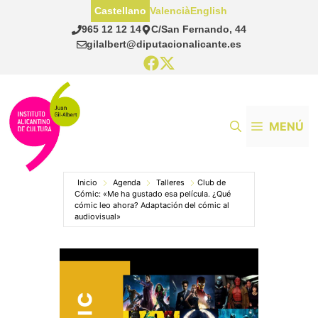
Saltar
Castellano
Valencià
English
al
965 12 12 14
C/San Fernando, 44
contenido
gilalbert@diputacionalicante.es
MENÚ
Inicio
Agenda
Talleres
Club de
Cómic: «Me ha gustado esa película. ¿Qué
cómic leo ahora? Adaptación del cómic al
audiovisual»