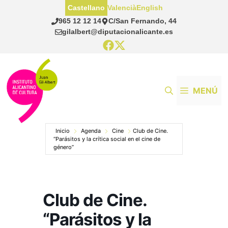
Saltar
Castellano
Valencià
English
al
965 12 12 14
C/San Fernando, 44
contenido
gilalbert@diputacionalicante.es
MENÚ
Inicio
Agenda
Cine
Club de Cine.
“Parásitos y la crítica social en el cine de
género”
Club de Cine.
“Parásitos y la