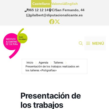
Saltar
Castellano
Valencià
English
al
965 12 12 14
C/San Fernando, 44
contenido
gilalbert@diputacionalicante.es
MENÚ
Inicio
Agenda
Talleres
Presentación de los trabajos realizados en
los talleres «Poligrafías»
Presentación de
los trabajos