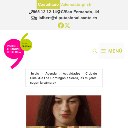
Saltar
Castellano
Valencià
English
al
965 12 12 14
C/San Fernando, 44
contenido
gilalbert@diputacionalicante.es
MENÚ
Inicio
Agenda
Actividades
Club de
Cine «De Los Domingos a Sorda, las mujeres
cogen la cámara»