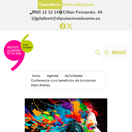
Saltar
Castellano
Valencià
English
al
965 12 12 14
C/San Fernando, 44
contenido
gilalbert@diputacionalicante.es
MENÚ
Inicio
Agenda
Actividades
Conferencia «Los beneficios de la música»
Alain Andreu.