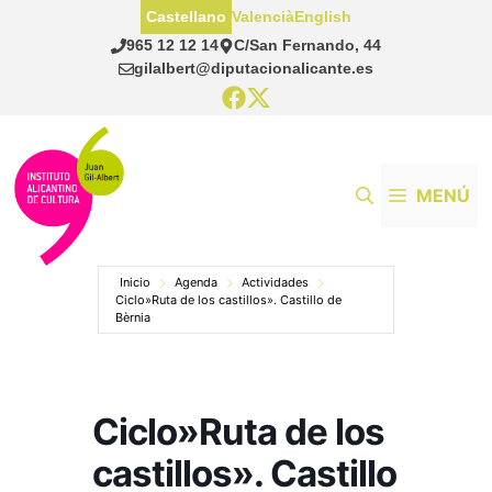
Saltar
Castellano
Valencià
English
al
965 12 12 14
C/San Fernando, 44
contenido
gilalbert@diputacionalicante.es
MENÚ
Inicio
Agenda
Actividades
Ciclo»Ruta de los castillos». Castillo de
Bèrnia
Ciclo»Ruta de los
castillos». Castillo