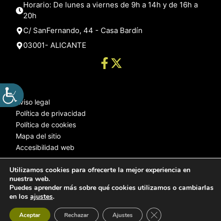
Horario: De lunes a viernes de 9h a 14h y de 16h a
20h
C/ SanFernando, 44 - Casa Bardín
03001- ALICANTE
Aviso legal
Política de privacidad
Política de cookies
Mapa del sitio
Accesibilidad web
Utilizamos cookies para ofrecerte la mejor experiencia en
nuestra web.
© 2025 Web desarrollada por el Servicio de Informática de Diputación
Puedes aprender más sobre qué cookies utilizamos o cambiarlas
de Alicante
en los
ajustes
.
Cerrar el banner de 
Aceptar
Rechazar
Ajustes