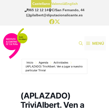
Saltar
Castellano
Valencià
English
al
965 12 12 14
C/San Fernando, 44
contenido
gilalbert@diputacionalicante.es
MENÚ
Inicio
Agenda
Actividades
(APLAZADO) TriviAlbert. Ven a jugar a nuestro
particular Trivial
(APLAZADO)
TriviAlbert. Ven a