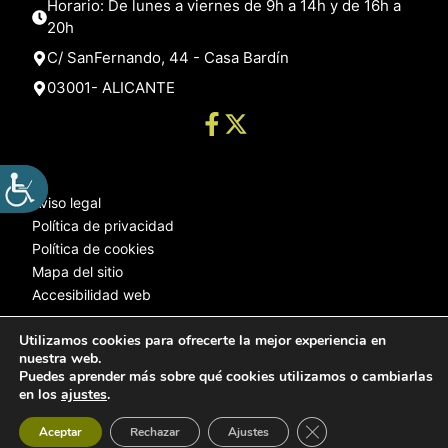
Horario: De lunes a viernes de 9h a 14h y de 16h a
20h
C/ SanFernando, 44 - Casa Bardín
03001- ALICANTE
Aviso legal
Política de privacidad
Política de cookies
Mapa del sitio
Accesibilidad web
Utilizamos cookies para ofrecerte la mejor experiencia en
nuestra web.
© 2025 Web desarrollada por el Servicio de Informática de Diputación
Puedes aprender más sobre qué cookies utilizamos o cambiarlas
de Alicante
en los
ajustes
.
Cerrar el banner de 
Aceptar
Rechazar
Ajustes