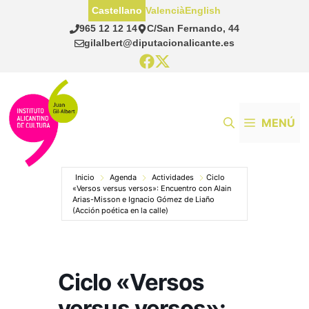
Saltar
Castellano
Valencià
English
al
965 12 12 14
C/San Fernando, 44
contenido
gilalbert@diputacionalicante.es
MENÚ
Inicio
Agenda
Actividades
Ciclo
«Versos versus versos»: Encuentro con Alain
Arias-Misson e Ignacio Gómez de Liaño
(Acción poética en la calle)
Ciclo «Versos
versus versos»: