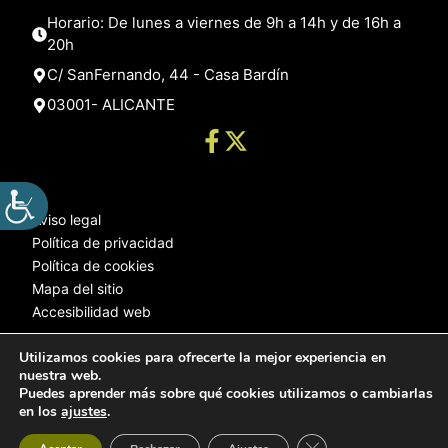
Horario: De lunes a viernes de 9h a 14h y de 16h a
20h
C/ SanFernando, 44 - Casa Bardín
03001- ALICANTE
Aviso legal
Política de privacidad
Política de cookies
Mapa del sitio
Accesibilidad web
Utilizamos cookies para ofrecerte la mejor experiencia en
nuestra web.
© 2025 Web desarrollada por el Servicio de Informática de Diputación
Puedes aprender más sobre qué cookies utilizamos o cambiarlas
de Alicante
en los
ajustes
.
Cerrar el banner de 