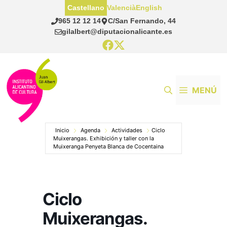
Saltar
Castellano
Valencià
English
al
965 12 12 14
C/San Fernando, 44
contenido
gilalbert@diputacionalicante.es
MENÚ
Inicio
Agenda
Actividades
Ciclo
Muixerangas. Exhibición y taller con la
Muixeranga Penyeta Blanca de Cocentaina
Ciclo
Muixerangas.