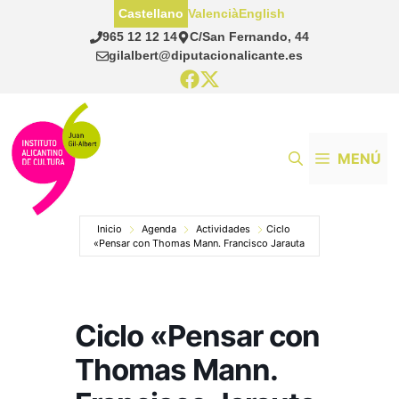
Saltar
Castellano
Valencià
English
al
965 12 12 14
C/San Fernando, 44
contenido
gilalbert@diputacionalicante.es
MENÚ
Inicio
Agenda
Actividades
Ciclo
«Pensar con Thomas Mann. Francisco Jarauta
Ciclo «Pensar con
Thomas Mann.