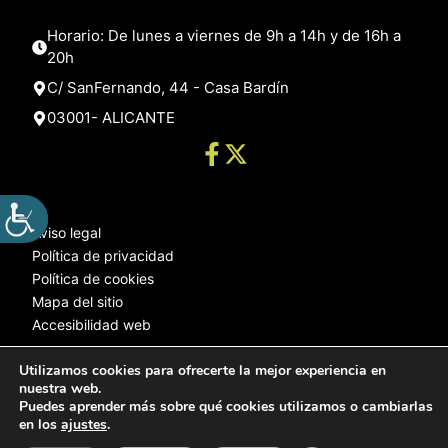
Horario: De lunes a viernes de 9h a 14h y de 16h a
20h
C/ SanFernando, 44 - Casa Bardín
03001- ALICANTE
Aviso legal
Política de privacidad
Política de cookies
Mapa del sitio
Accesibilidad web
Utilizamos cookies para ofrecerte la mejor experiencia en
nuestra web.
© 2025 Web desarrollada por el Servicio de Informática de Diputación
Puedes aprender más sobre qué cookies utilizamos o cambiarlas
de Alicante
en los
ajustes
.