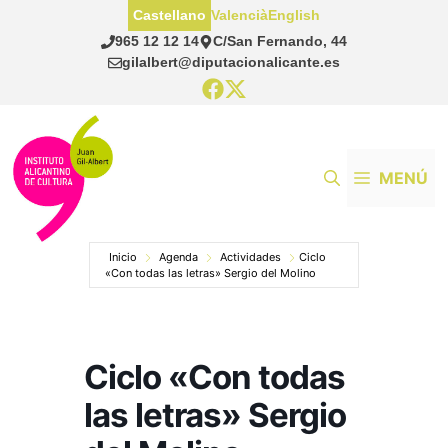
Saltar
Castellano
Valencià
English
al
965 12 12 14
C/San Fernando, 44
contenido
gilalbert@diputacionalicante.es
MENÚ
Inicio
Agenda
Actividades
Ciclo
«Con todas las letras» Sergio del Molino
Ciclo «Con todas
las letras» Sergio