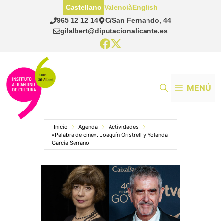
Saltar
Castellano
Valencià
English
al
965 12 12 14
C/San Fernando, 44
contenido
gilalbert@diputacionalicante.es
MENÚ
Inicio
Agenda
Actividades
«Palabra de cine». Joaquín Oristrell y Yolanda
García Serrano