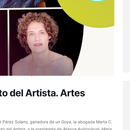
to del Artista. Artes
ar Pérez Solano, ganadora de un Goya, la abogada Marta C.
to del Artista, y la presidenta de Alianza Auidovisual, María