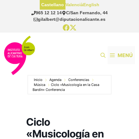
Saltar
Castellano
Valencià
English
al
965 12 12 14
C/San Fernando, 44
contenido
gilalbert@diputacionalicante.es
MENÚ
Inicio
Agenda
Conferencias
Música
Ciclo «Musicología en la Casa
Bardín» Conferencia
Ciclo
«Musicología en