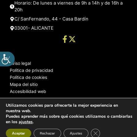
Horario: De lunes a viernes de 9h a 14h y de 16h a
20h
C/ SanFernando, 44 - Casa Bardín
03001- ALICANTE
Aviso legal
Política de privacidad
Política de cookies
Mapa del sitio
Accesibilidad web
Utilizamos cookies para ofrecerte la mejor experiencia en
nuestra web.
© 2025 Web desarrollada por el Servicio de Informática de Diputación
Puedes aprender más sobre qué cookies utilizamos o cambiarlas
de Alicante
en los
ajustes
.
Cerrar el banner de 
Aceptar
Rechazar
Ajustes