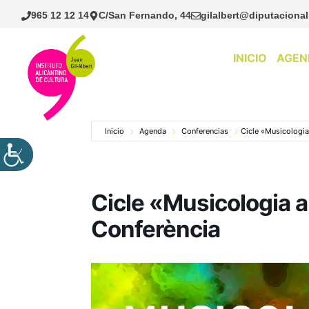
Saltar
965 12 12 14
C/San Fernando, 44
gilalbert@diputacional
al
contenido
INICIO
AGEN
Inicio
Agenda
Conferencias
Cicle «Musicologia
Cicle «Musicologia a
Conferència