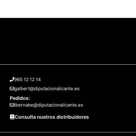
965 12 12 14
galbert@diputacionalicante.es
Pedidos:
lbernabe@diputacionalicante.es
Consulta nuetros distribuidores