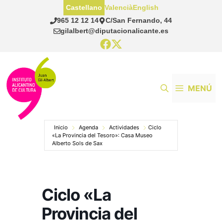
Saltar
Castellano
Valencià
English
al
965 12 12 14
C/San Fernando, 44
contenido
gilalbert@diputacionalicante.es
MENÚ
Inicio
Agenda
Actividades
Ciclo
«La Provincia del Tesoro»: Casa Museo
Alberto Sols de Sax
Ciclo «La
Provincia del