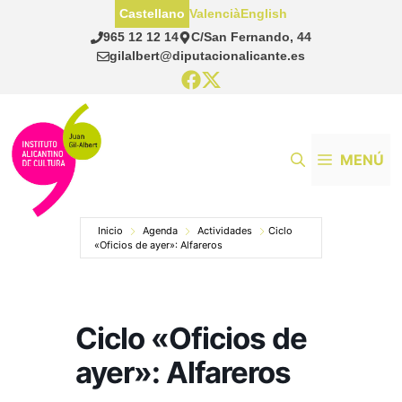
Saltar
Castellano
Valencià
English
al
965 12 12 14
C/San Fernando, 44
contenido
gilalbert@diputacionalicante.es
MENÚ
Inicio
Agenda
Actividades
Ciclo
«Oficios de ayer»: Alfareros
Ciclo «Oficios de
ayer»: Alfareros