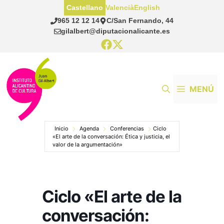
Saltar
Castellano
Valencià
English
al
965 12 12 14
C/San Fernando, 44
contenido
gilalbert@diputacionalicante.es
MENÚ
Inicio
Agenda
Conferencias
Ciclo
«El arte de la conversación: Ética y justicia, el
valor de la argumentación»
Ciclo «El arte de la
conversación: