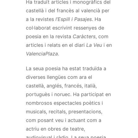
Ha traduït articles i monogràfics del
castellà i del francès al valencià per
a la revistes
l’Espill i Pasajes
. Ha
col·laborat escrivint ressenyes de
poesia en la revista
Caràcters
, com
articles i relats en el diari
La Veu
i en
ValenciaPlaza
.
La seua poesia ha estat traduïda a
diverses llengües com ara el
castellà, anglés, francés, italià,
portuguès i noruec. Ha participat en
nombrosos espectacles poètics i
musicals, recitals, presentacions,
com posant veu i actuant com a
actriu en obres de teatre,
audiovisual i ràdio. La seua poesia