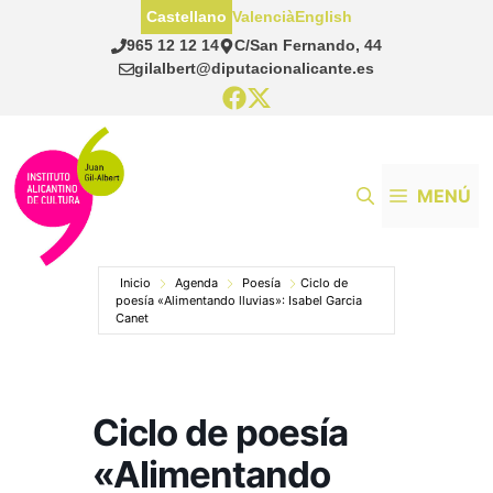
Saltar
Castellano
Valencià
English
al
965 12 12 14
C/San Fernando, 44
contenido
gilalbert@diputacionalicante.es
MENÚ
Inicio
Agenda
Poesía
Ciclo de
poesía «Alimentando lluvias»: Isabel Garcia
Canet
Ciclo de poesía
«Alimentando