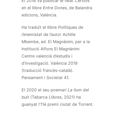
El 2016 va publicar el relat
Cérvols
en el llibre
Entre Dones
, de Balandra
edicions, València.
Ha traduït el llibre
Polítiques de
l’enemistat
de l’autor Achille
Mbembe, ed. El Magnànim, per a la
Institució Alfons El Magnànim:
Centre valencià d’estudis i
d’investigació. València 2019
(traducció francès-català).
Pensament i Societat 41.
El 2020 el seu poemari
La llum del
buit
(Tabarca Llibres, 2021) ha
guanyat l’11é premi ciutat de Torrent.