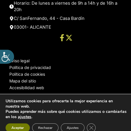
Horario: De lunes a viernes de 9h a 14h y de 16h a
20h
C/ SanFernando, 44 - Casa Bardín
03001- ALICANTE
Aviso legal
Política de privacidad
Política de cookies
Mapa del sitio
Accesibilidad web
Utilizamos cookies para ofrecerte la mejor experiencia en
nuestra web.
© 2025 Web desarrollada por el Servicio de Informática de Diputación
Puedes aprender más sobre qué cookies utilizamos o cambiarlas
de Alicante
en los
ajustes
.
Cerrar el banner de 
Aceptar
Rechazar
Ajustes