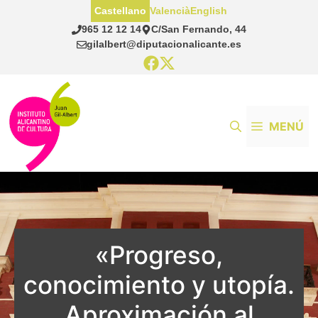
Saltar
Castellano
Valencià
English
al
965 12 12 14
C/San Fernando, 44
contenido
gilalbert@diputacionalicante.es
MENÚ
«Progreso,
conocimiento y utopía.
Aproximación al