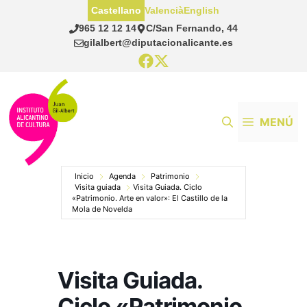
Saltar
Castellano
Valencià
English
al
965 12 12 14
C/San Fernando, 44
contenido
gilalbert@diputacionalicante.es
MENÚ
Inicio
Agenda
Patrimonio
Visita guiada
Visita Guiada. Ciclo
«Patrimonio. Arte en valor»: El Castillo de la
Mola de Novelda
Visita Guiada.
Ciclo «Patrimonio.