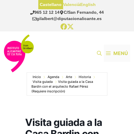
Saltar
Castellano
Valencià
English
al
965 12 12 14
C/San Fernando, 44
contenido
gilalbert@diputacionalicante.es
MENÚ
Inicio
Agenda
Arte
Historia
Visita guiada
Visita guiada a la Casa
Bardin con el arquitecto Rafael Pérez
(Requiere inscripción)
Visita guiada a la
Casa Bardin con