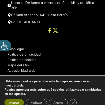
Horario: De lunes a viernes de 9h a 14h y de 16h a
20h
C/ SanFernando, 44 - Casa Bardín
03001- ALICANTE
Aviso legal
Política de privacidad
Política de cookies
Mapa del sitio
Accesibilidad web
Utilizamos cookies para ofrecerte la mejor experiencia en
nuestra web.
© 2025 Web desarrollada por el Servicio de Informática de Diputación
Puedes aprender más sobre qué cookies utilizamos o cambiarlas
de Alicante
en los
ajustes
.
Cerrar el banner de 
Aceptar
Rechazar
Ajustes