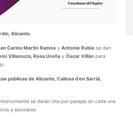
din, Alicante.
Juan Carlos Martín Ramos
y
Antonio Rubio
se dan
oemí Villamuza, Rosa Ureña
y
Óscar Villán
para
jo.
as públicas de Alicante, Callosa d’en Sarrià,
nteriormente se darán cita por parejas en cada una
ibros y escolares.