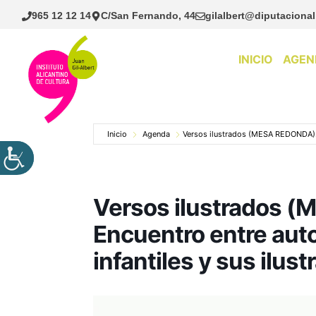
Saltar
965 12 12 14
C/San Fernando, 44
gilalbert@diputacional
al
contenido
INICIO
AGEN
Inicio
Agenda
Versos ilustrados (MESA REDONDA). E
Versos ilustrados 
Encuentro entre aut
infantiles y sus ilus