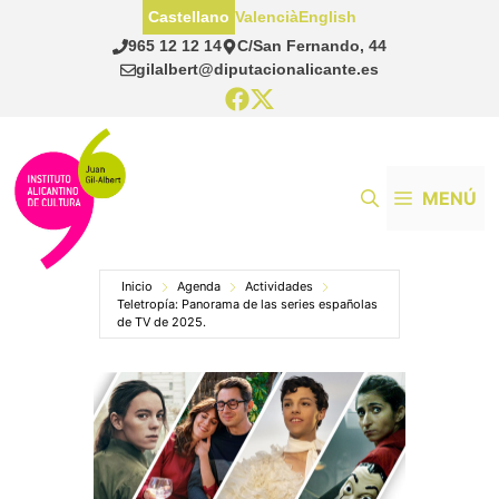
Saltar
Castellano
Valencià
English
al
965 12 12 14
C/San Fernando, 44
contenido
gilalbert@diputacionalicante.es
MENÚ
Inicio
Agenda
Actividades
Teletropía: Panorama de las series españolas
de TV de 2025.