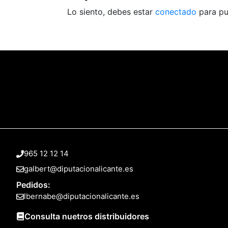
Lo siento, debes estar
conectado
para pu
965 12 12 14
galbert@diputacionalicante.es
Pedidos:
lbernabe@diputacionalicante.es
Consulta nuetros distribuidores