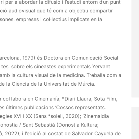
 per a abordar la difusió i l’estudi entorn d’un punt
ació audiovisual que té com a objectiu compartir
ones, empreses i col·lectius implicats en la
elona, 1979) és Doctora en Comunicació Social
tesi sobre els cineastes experimentals Yervant
 amb la cultura visual de la medicina. Treballa com a
de la Ciència de la Universitat de Múrcia.
 col·labora en Cinemanía, *Diari Llaura, Sota Film,
ues últimes publicacions ‘Cossos representats.
egles XVIII-XX (Sans *soleil, 2020); ‘Zinemaldia
Donostia / Sant Sebastià (Donostia Kultura;
, 2022); i l’edició al costat de Salvador Cayuela de