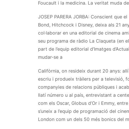
Foucault i la medicina. La veritat muda d
JOSEP PARERA JORBA: Conscient que el se
Bond, Hitchcock i Disney, deixa als 21 anys
col·laborar en una editorial de cinema a
seu programa de ràdio La Claqueta (en el q
part de l’equip editorial d’Imatges d’Act
mudar-se a
Califòrnia, on resideix durant 20 anys: all
escriu i produeix tràilers per a televisió,
companyies de relacions públiques i acaba
llatí número u al país, entrevistant a cent
com els Oscar, Globus d’Or i Emmy, entre 
s’uneix a l’equip de programació del ci
London com un dels 50 més bonics del m