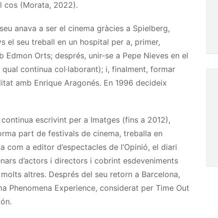
el cos (Morata, 2022).
u anava a ser el cinema gràcies a Spielberg,
 el seu treball en un hospital per a, primer,
mb Edmon Orts; després, unir-se a Pepe Nieves en el
ual continua col·laborant); i, finalment, formar
ualitat amb Enrique Aragonés. En 1996 decideix
í continua escrivint per a Imatges (fins a 2012),
 forma part de festivals de cinema, treballa en
 com a editor d’espectacles de l’Opinió, el diari
enars d’actors i directors i cobrint esdeveniments
molts altres. Després del seu retorn a Barcelona,
nema Phenomena Experience, considerat per Time Out
ón.