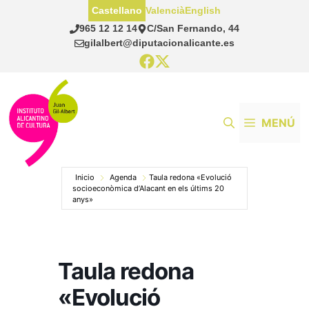
Saltar
Castellano
Valencià
English
al
965 12 12 14
C/San Fernando, 44
contenido
gilalbert@diputacionalicante.es
MENÚ
Inicio
Agenda
Taula redona «Evolució
socioeconòmica d’Alacant en els últims 20
anys»
Taula redona
«Evolució