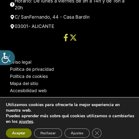
Horario: De lunes a viernes de 9h a 14h y de 16h a
20h
C/ SanFernando, 44 - Casa Bardín
03001- ALICANTE
Aviso legal
Política de privacidad
Política de cookies
Mapa del sitio
Accesibilidad web
Utilizamos cookies para ofrecerte la mejor experiencia en
nuestra web.
© 2025 Web desarrollada por el Servicio de Informática de Diputación
Puedes aprender más sobre qué cookies utilizamos o cambiarlas
de Alicante
en los
ajustes
.
Cerrar el banner de 
Aceptar
Rechazar
Ajustes