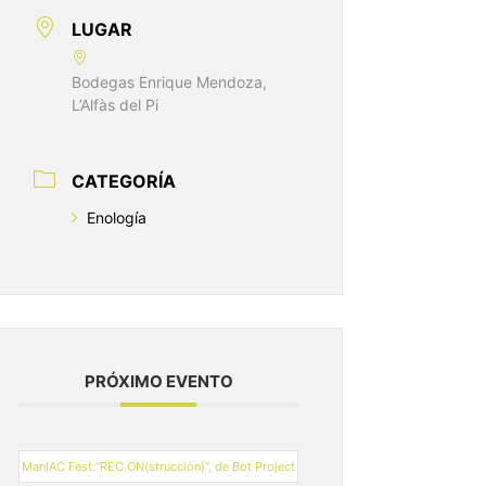
LUGAR
Bodegas Enrique Mendoza,
L’Alfàs del Pi
CATEGORÍA
Enología
PRÓXIMO EVENTO
ManIAC Fest:“REC.ON(strucción)”, de Bot Project