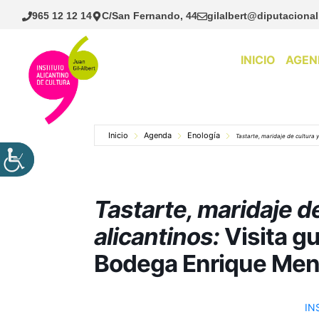
Saltar
965 12 12 14
C/San Fernando, 44
gilalbert@diputacional
al
contenido
INICIO
AGEN
Inicio
Agenda
Enología
Tastarte, maridaje de cultura y
Tastarte, maridaje de
alicantinos:
Visita gu
Bodega Enrique Mend
IN