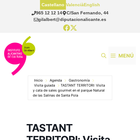
Saltar
Castellano
Valencià
English
al
965 12 12 14
C/San Fernando, 44
contenido
gilalbert@diputacionalicante.es
MENÚ
Inicio
Agenda
Gastronomía
Visita guiada
TASTANT TERRITORI: Visita
y cata de sales gourmet en el parque Natural
de las Salinas de Santa Pola
TASTANT
TERRITORI: Visita