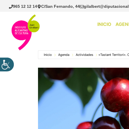
Saltar
965 12 12 14
C/San Fernando, 44
gilalbert@diputacional
al
contenido
INICIO
AGEN
Inicio
Agenda
Actividades
«Tastant Territori».