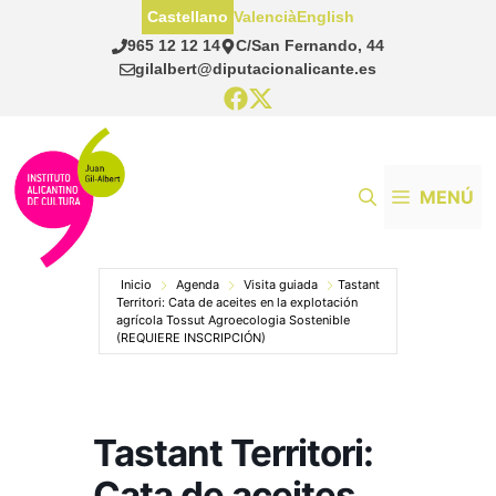
Saltar
Castellano
Valencià
English
al
965 12 12 14
C/San Fernando, 44
contenido
gilalbert@diputacionalicante.es
MENÚ
Inicio
Agenda
Visita guiada
Tastant
Territori: Cata de aceites en la explotación
agrícola Tossut Agroecologia Sostenible
(REQUIERE INSCRIPCIÓN)
Tastant Territori:
Cata de aceites