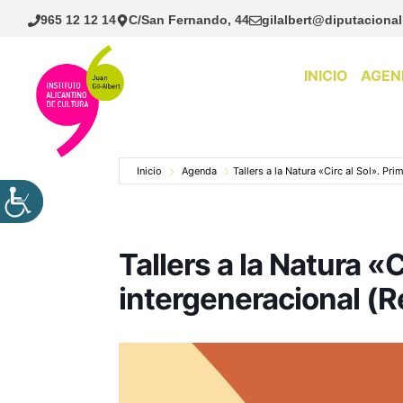
Saltar
965 12 12 14
C/San Fernando, 44
gilalbert@diputacional
al
contenido
INICIO
AGEN
Inicio
Agenda
Tallers a la Natura «Circ al Sol». Pri
Tallers a la Natura «C
intergeneracional (R