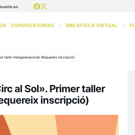
icante.es
DA
CONVOCATORIAS
BIBLIOTECA VIRTUAL
P
mer taller intergeneracional (Requereix inscripció)
irc al Sol». Primer taller
equereix inscripció)