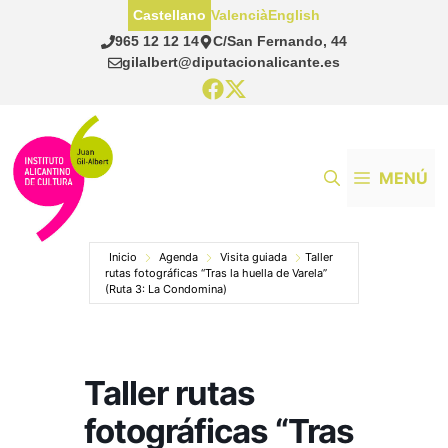
Saltar
Castellano
Valencià
English
al
965 12 12 14
C/San Fernando, 44
contenido
gilalbert@diputacionalicante.es
MENÚ
Inicio
Agenda
Visita guiada
Taller
rutas fotográficas “Tras la huella de Varela”
(Ruta 3: La Condomina)
Taller rutas
fotográficas “Tras