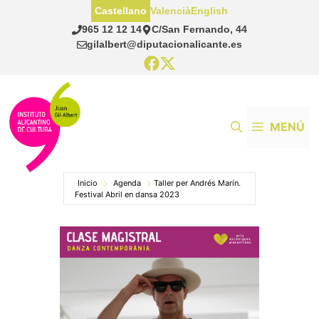
Saltar
Castellano
Valencià
English
al
965 12 12 14
C/San Fernando, 44
contenido
gilalbert@diputacionalicante.es
MENÚ
Inicio
Agenda
Taller per Andrés Marín.
Festival Abril en dansa 2023