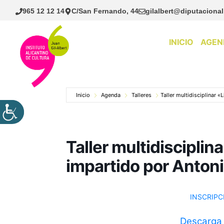
Saltar
965 12 12 14
C/San Fernando, 44
gilalbert@diputacional
al
contenido
INICIO
AGEN
Inicio
Agenda
Talleres
Taller multidisciplinar «
Taller multidisciplin
impartido por Antoni
INSCRIPC
Descarga l