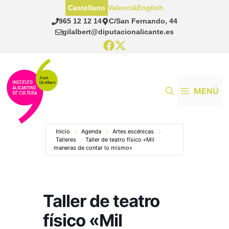
Saltar
Castellano
Valencià
English
al
965 12 12 14
C/San Fernando, 44
contenido
gilalbert@diputacionalicante.es
MENÚ
Inicio
Agenda
Artes escénicas
Talleres
Taller de teatro físico «Mil
maneras de contar lo mismo»
Taller de teatro
físico «Mil