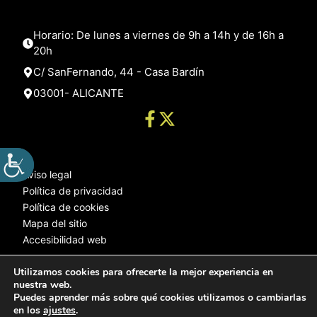
Horario: De lunes a viernes de 9h a 14h y de 16h a
20h
C/ SanFernando, 44 - Casa Bardín
03001- ALICANTE
Aviso legal
Política de privacidad
Política de cookies
Mapa del sitio
Accesibilidad web
Utilizamos cookies para ofrecerte la mejor experiencia en
nuestra web.
© 2025 Web desarrollada por el Servicio de Informática de Diputación
Puedes aprender más sobre qué cookies utilizamos o cambiarlas
de Alicante
en los
ajustes
.