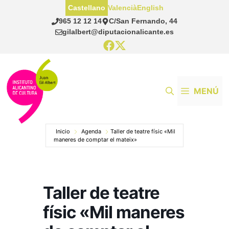
Saltar
Castellano
Valencià
English
al
965 12 12 14
C/San Fernando, 44
contenido
gilalbert@diputacionalicante.es
MENÚ
Inicio
Agenda
Taller de teatre físic «Mil
maneres de comptar el mateix»
Taller de teatre
físic «Mil maneres