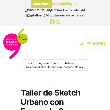
Saltar
Castellano
Valencià
English
al
965 12 12 14
C/San Fernando, 44
contenido
gilalbert@diputacionalicante.es
MENÚ
Inicio
Agenda
Arte
Talleres
Taller de Sketch Urbano con Fernando Coves
Taller de Sketch
Urbano con