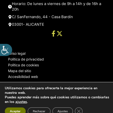
Horario: De lunes a viernes de 9h a 14h y de 16h a
20h
C/ SanFernando, 44 - Casa Bardín
03001- ALICANTE
Aviso legal
Política de privacidad
Política de cookies
Mapa del sitio
Accesibilidad web
Utilizamos cookies para ofrecerte la mejor experiencia en
nuestra web.
© 2025 Web desarrollada por el Servicio de Informática de Diputación
Puedes aprender más sobre qué cookies utilizamos o cambiarlas
de Alicante
en los
ajustes
.
Cerrar el banner de 
Aceptar
Rechazar
Ajustes