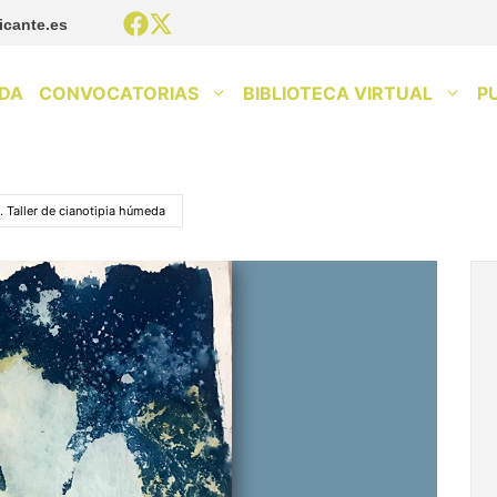
icante.es
DA
CONVOCATORIAS
BIBLIOTECA VIRTUAL
P
. Taller de cianotipia húmeda