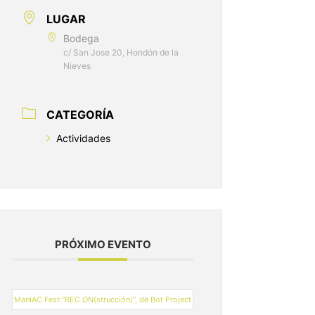
LUGAR
Bodega
c/ San Jose 20, Hondón de la
Nieves
CATEGORÍA
Actividades
PRÓXIMO EVENTO
ManIAC Fest:“REC.ON(strucción)”, de Bot Project