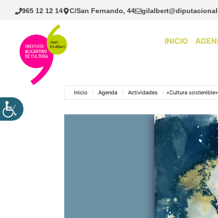
Saltar
965 12 12 14
C/San Fernando, 44
gilalbert@diputacional
al
contenido
INICIO
AGEN
Inicio
Agenda
Actividades
«Cultura sostenible»