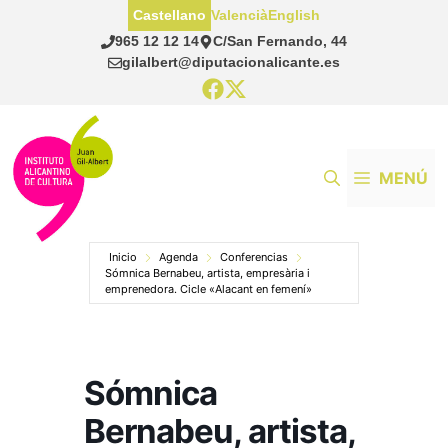
Saltar
Castellano
Valencià
English
al
965 12 12 14
C/San Fernando, 44
contenido
gilalbert@diputacionalicante.es
MENÚ
Inicio
Agenda
Conferencias
Sómnica Bernabeu, artista, empresària i
emprenedora. Cicle «Alacant en femení»
Sómnica
Bernabeu, artista,