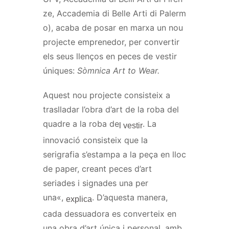
ze
,
Accademia
di
Belle
Arti
di
Palerm
o
)
, acaba de posar en marxa un nou
projecte emprenedor, per convertir
els seus llenços en peces de vestir
úniques:
Sòmnica
Art to
Wear
.
Aquest nou projecte consisteix a
traslladar l’obra d’art de la roba del
quadre a la roba de
. La
l vestir
innovació consisteix que la
serigrafia s’estampa a la peça en lloc
de paper, creant peces d’art
seriades i signades una per
una
«
,
. D’aquesta manera,
explica
cada dessuadora es converteix en
una obra d’art única i personal, amb