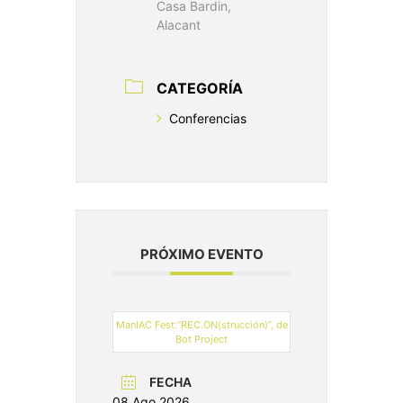
Casa Bardin,
Alacant
CATEGORÍA
Conferencias
PRÓXIMO EVENTO
ManIAC Fest:“REC.ON(strucción)”, de
Bot Project
FECHA
08 Ago 2026