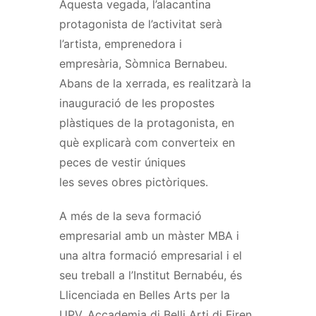
Aquesta vegada, l’alacantina
protagonista de l’activitat serà
l’artista, emprenedora i
empresària,
Sòmnica
Bernabeu.
Abans de la
xerrada
, es realitzarà la
inauguració de les propostes
plàstiques de la protagonista, en
què explicarà com converteix en
peces de vestir úniques
les
seves
obres pictòriques.
A més de la
seva
formació
empresarial amb un màster MBA i
una altra formació empresarial i el
seu treball a l’Institut Bernabéu, és
Llicenciada en Belles Arts per la
UPV,
Accademia
di
Belli
Arti
di
Firen