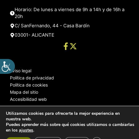
Horario: De lunes a viernes de 9h a 14h y de 16h a
20h
C/ SanFernando, 44 - Casa Bardín
03001- ALICANTE
Aviso legal
Política de privacidad
Política de cookies
Mapa del sitio
Accesibilidad web
Utilizamos cookies para ofrecerte la mejor experiencia en
nuestra web.
© 2025 Web desarrollada por el Servicio de Informática de Diputación
Puedes aprender más sobre qué cookies utilizamos o cambiarlas
de Alicante
en los
ajustes
.