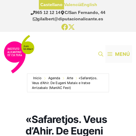
Saltar
Castellano
Valencià
English
al
965 12 12 14
C/San Fernando, 44
contenido
gilalbert@diputacionalicante.es
MENÚ
Inicio
Agenda
Arte
«Safaretjos.
Veus d’Ahir. De Eugeni Mataix e Iratxe
Arrizabalo (ManIAC Fest)
«Safaretjos. Veus
d’Ahir. De Eugeni