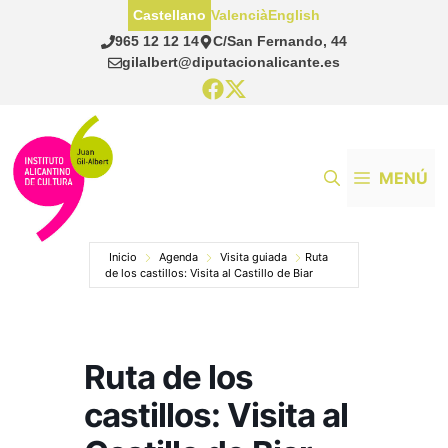
Saltar
Castellano
Valencià
English
al
965 12 12 14
C/San Fernando, 44
contenido
gilalbert@diputacionalicante.es
MENÚ
Inicio
Agenda
Visita guiada
Ruta
de los castillos: Visita al Castillo de Biar
Ruta de los
castillos: Visita al