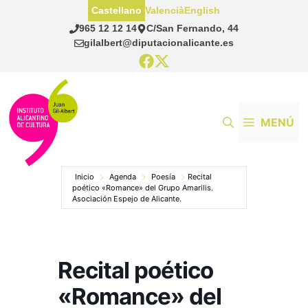
Saltar
Castellano
Valencià
English
al
965 12 12 14
C/San Fernando, 44
contenido
gilalbert@diputacionalicante.es
MENÚ
Inicio
Agenda
Poesía
Recital
poético «Romance» del Grupo Amarilis.
Asociación Espejo de Alicante.
Recital poético
«Romance» del