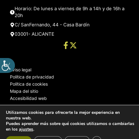
Horario: De lunes a viernes de 9h a 14h y de 16h a
20h
C/ SanFernando, 44 - Casa Bardín
03001- ALICANTE
Aviso legal
Política de privacidad
Política de cookies
Mapa del sitio
Accesibilidad web
Utilizamos cookies para ofrecerte la mejor experiencia en
nuestra web.
© 2025 Web desarrollada por el Servicio de Informática de Diputación
Puedes aprender más sobre qué cookies utilizamos o cambiarlas
de Alicante
en los
ajustes
.