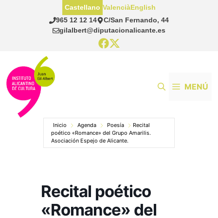
Saltar
Castellano
Valencià
English
al
965 12 12 14
C/San Fernando, 44
contenido
gilalbert@diputacionalicante.es
MENÚ
Inicio
Agenda
Poesía
Recital
poético «Romance» del Grupo Amarilis.
Asociación Espejo de Alicante.
Recital poético
«Romance» del