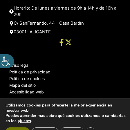
Horario: De lunes a viernes de 9h a 14h y de 16h a
20h
C/ SanFernando, 44 - Casa Bardín
03001- ALICANTE
Aviso legal
Política de privacidad
Política de cookies
Mapa del sitio
Accesibilidad web
Utilizamos cookies para ofrecerte la mejor experiencia en
nuestra web.
© 2025 Web desarrollada por el Servicio de Informática de Diputación
Puedes aprender más sobre qué cookies utilizamos o cambiarlas
de Alicante
en los
ajustes
.