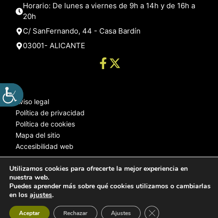
Horario: De lunes a viernes de 9h a 14h y de 16h a
20h
C/ SanFernando, 44 - Casa Bardín
03001- ALICANTE
Aviso legal
Política de privacidad
Política de cookies
Mapa del sitio
Accesibilidad web
Utilizamos cookies para ofrecerte la mejor experiencia en
nuestra web.
© 2025 Web desarrollada por el Servicio de Informática de Diputación
Puedes aprender más sobre qué cookies utilizamos o cambiarlas
de Alicante
en los
ajustes
.
Cerrar el banner de 
Aceptar
Rechazar
Ajustes