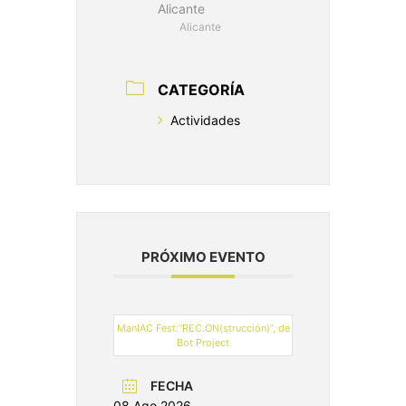
Alicante
Alicante
CATEGORÍA
Actividades
PRÓXIMO EVENTO
ManIAC Fest:“REC.ON(strucción)”, de
Bot Project
FECHA
08 Ago 2026