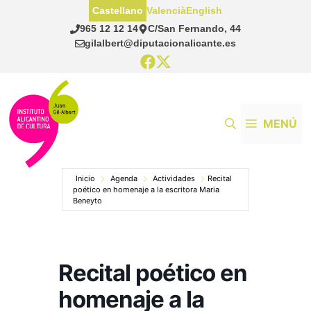
Saltar
Castellano
Valencià
English
al
965 12 12 14
C/San Fernando, 44
contenido
gilalbert@diputacionalicante.es
MENÚ
Inicio
Agenda
Actividades
Recital
poético en homenaje a la escritora Maria
Beneyto
Recital poético en
homenaje a la