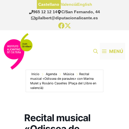
Saltar
Castellano
Valencià
English
al
965 12 12 14
C/San Fernando, 44
contenido
gilalbert@diputacionalicante.es
MENÚ
Inicio
Agenda
Música
Recital
musical «Odissea de paraules» con Marina
Mulet y Rosàrio Caselles (Plaça del Llibre en
valencià)
Recital musical
«Odissea de