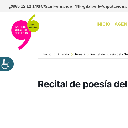
Saltar
965 12 12 14
C/San Fernando, 44
gilalbert@diputacional
al
contenido
INICIO
AGEN
Inicio
Agenda
Poesía
Recital de poesía del «Gr
Recital de poesía de