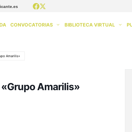
icante.es
DA
CONVOCATORIAS
BIBLIOTECA VIRTUAL
P
upo Amarilis»
l «Grupo Amarilis»